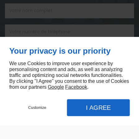
Your privacy is our priority
We use Cookies to improve user experience by
personalising content and ads, as well as analyzing
En soumettant ce formulaire, j'accepte que les
traffic and optimizing social networks functionalities.
informations saisies soient exploitées dans le cadre
By clicking "I Agree" you consent to the use of Cookies
strict de ma demande*
from our partners
Google
Facebook
.
I AGREE
Customize
NOUS CONTACTER
MENU
APPEL
PLAN
Accueil